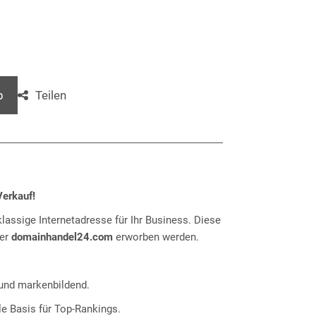
Teilen
b
erkauf!
klassige Internetadresse für Ihr Business. Diese
ber
domainhandel24.com
erworben werden.
nd markenbildend.
e Basis für Top-Rankings.